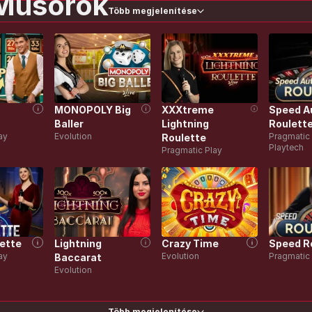
 Műsorok
Több megjelenítése
MONOPOLY Big
XXXtreme
Speed A
Baller
Lightning
Roulett
ay
Evolution
Pragmatic
Roulette
Playtech
Pragmatic Play
ette
Lightning
Crazy Time
Speed R
ay
Evolution
Pragmatic
Baccarat
Evolution
Több megjelenítése