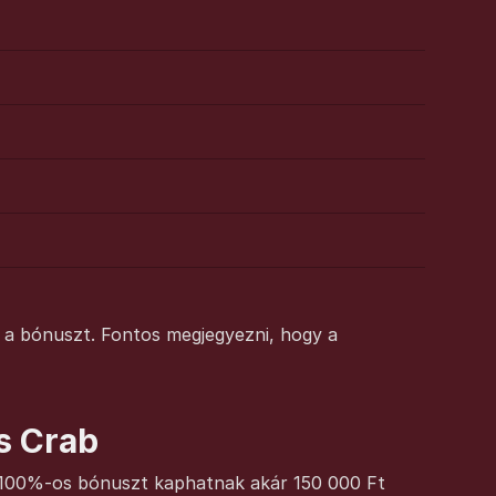
ll a bónuszt. Fontos megjegyezni, hogy a
s Crab
ok 100%-os bónuszt kaphatnak akár 150 000 Ft