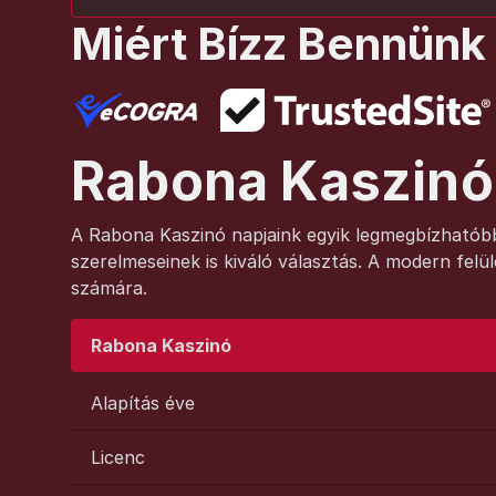
Miért Bízz Bennünk
Rabona Kaszinó
A Rabona Kaszinó napjaink egyik legmegbízhatóbb
szerelmeseinek is kiváló választás. A modern fel
számára.
Rabona Kaszinó
Alapítás éve
Licenc