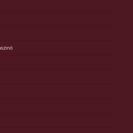
aszinó