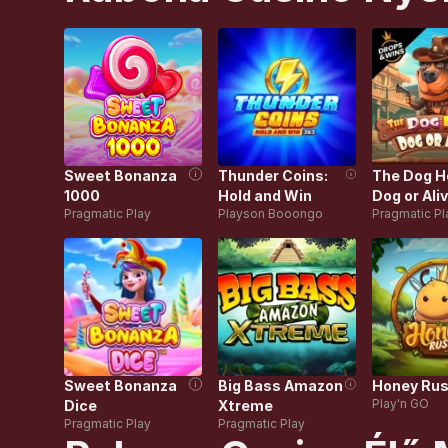
Sweet Bonanza
Thunder Coins:
The Dog H
1000
Hold and Win
Dog or Ali
Pragmatic Play
Playson
Booongo
Pragmatic Pl
Sweet Bonanza
Big Bass Amazon
Honey Rus
Play'n GO
Dice
Xtreme
Pragmatic Play
Pragmatic Play