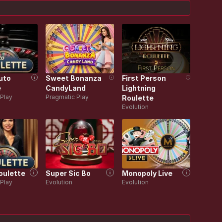
uto
Sweet Bonanza
First Person
e
CandyLand
Lightning
 Play
Pragmatic Play
Roulette
Evolution
oulette
Super Sic Bo
Monopoly Live
 Play
Evolution
Evolution