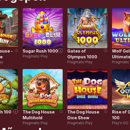
ouse -
Sugar Rush 1000
Gates of
Wolf Go
Pragmatic Play
ve
Olympus 1000
Ultimat
ay
Pragmatic Play
Pragmatic
h 100
The Dog House
The Dog House
Rise of
Multihold
Dice Show
100
Pragmatic Play
Pragmatic Play
Play'n GO