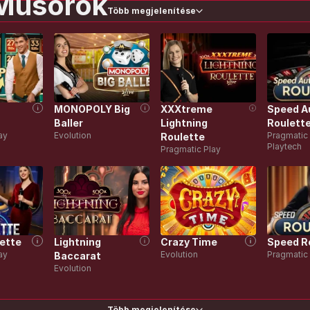
 Műsorok
Több megjelenítése
MONOPOLY Big
XXXtreme
Speed A
Baller
Lightning
Roulett
ay
Evolution
Pragmatic
Roulette
Playtech
Pragmatic Play
ette
Lightning
Crazy Time
Speed R
ay
Evolution
Pragmatic
Baccarat
Evolution
Több megjelenítése