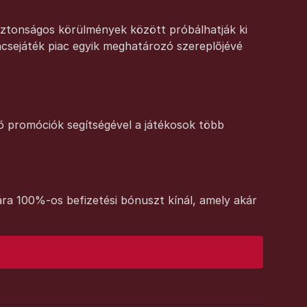
iztonságos körülmények között próbálhatják ki
ncsejáték piac egyik meghatározó szereplőjévé
ő promóciók segítségével a játékosok több
ra 100%-os befizetési bónuszt kínál, amely akár