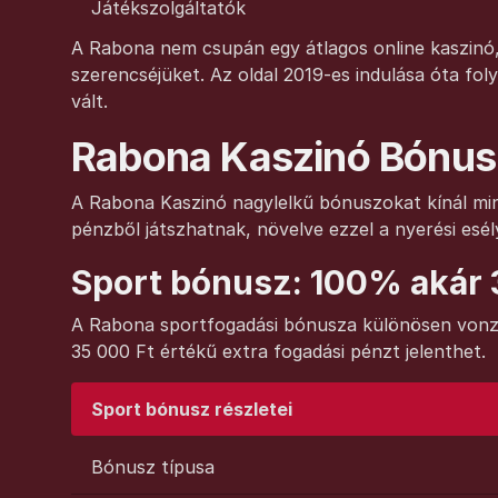
Játékszolgáltatók
A Rabona nem csupán egy átlagos online kaszinó,
szerencséjüket. Az oldal 2019-es indulása óta fo
vált.
Rabona Kaszinó Bónus
A Rabona Kaszinó nagylelkű bónuszokat kínál min
pénzből játszhatnak, növelve ezzel a nyerési esély
Sport bónusz: 100% akár 
A Rabona sportfogadási bónusza különösen vonzó 
35 000 Ft értékű extra fogadási pénzt jelenthet.
Sport bónusz részletei
Bónusz típusa