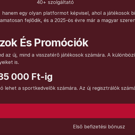
40+ szolgáltató
 hanem egy olyan platformot képvisel, ahol a játékosok b
lyamatosan fejlődik, és a 2025-ös évre már a magyar szere
zok És Promóciók
d az új, mind a visszatérő játékosok számára. A különböz
eiket is.
35 000 Ft-ig
lehet a sportkedvelők számára. Az új regisztrálók számá
Első befizetési bónusz