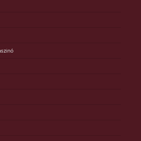
aszinó