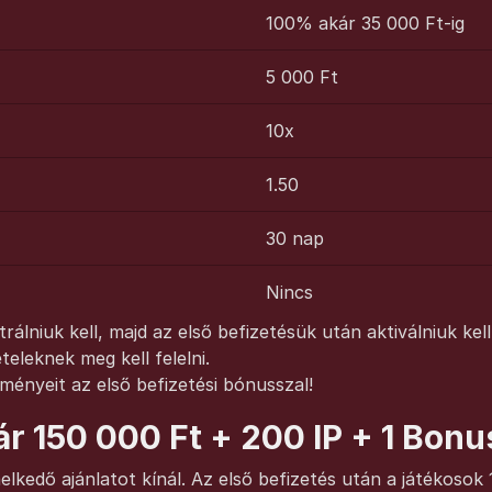
100% akár 35 000 Ft-ig
5 000 Ft
10x
1.50
30 nap
Nincs
álniuk kell, majd az első befizetésük után aktiválniuk ke
eleknek meg kell felelni.
ményeit az első befizetési bónusszal!
 150 000 Ft + 200 IP + 1 Bonu
elkedő ajánlatot kínál. Az első befizetés után a játékos