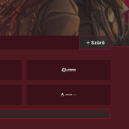
Szűrő