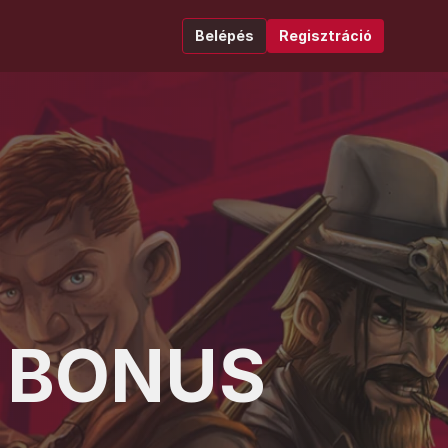
Belépés
Regisztráció
 1 BONUS