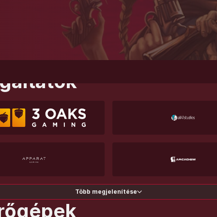
gáltatók
Több megjelenítése
rőgépek